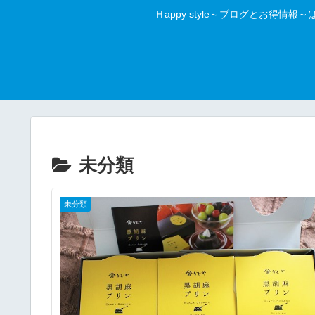
Ｈappy style～ブログとお
未分類
未分類