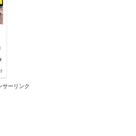
が
麻
目
07
ンサーリンク