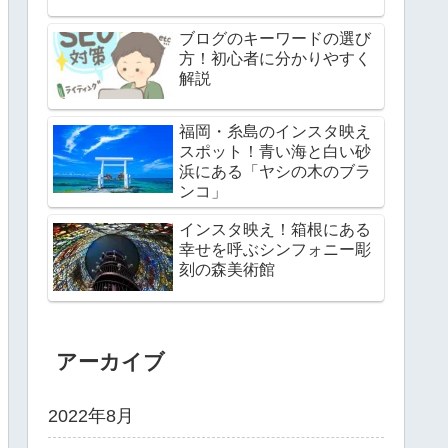
ブログのキーワードの選び
方！初心者に分かりやすく
解説
福岡・糸島のインスタ映え
スポット！青い海と白い砂
浜にある「ヤシの木のブラ
ンコ」
インスタ映え！箱根にある
幸せを呼ぶシンフォニー彫
刻の森美術館
アーカイブ
2022年8月